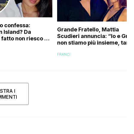
ro confessa:
Grande Fratello, Mattia
 Island? Da
Scudieri annuncia: “Io e Graz
fatto non riesco più
non stiamo più insieme, tant
o perché…”
cose non stavano funzionan
FRANCI
e…”
STRA I
MMENTI