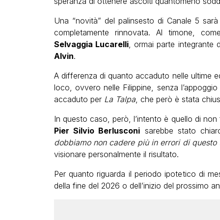
speranza di ottenere ascolti quantomeno soddi
Una “novità” del palinsesto di Canale 5 sarà
completamente rinnovata. Al timone, come
Selvaggia Lucarelli
, ormai parte integrante 
Alvin
.
A differenza di quanto accaduto nelle ultime e
loco, ovvero nelle Filippine, senza l’appoggio
accaduto per
La Talpa
, che però è stata chiusa
In questo caso, però, l’intento è quello di non 
Pier Silvio Berlusconi
sarebbe stato chiar
dobbiamo non cadere più in errori di questo 
visionare personalmente il risultato.
Per quanto riguarda il periodo ipotetico di me
della fine del 2026 o dell’inizio del prossimo a