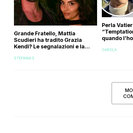
Perla Vatie
“Temptation
Grande Fratello, Mattia
quando l’ho 
Scudieri ha tradito Grazia
a guardarl
Kendi? Le segnalazioni e la
CAROLA
replica dell’ex gieffina
STEFANIA S
MO
CO