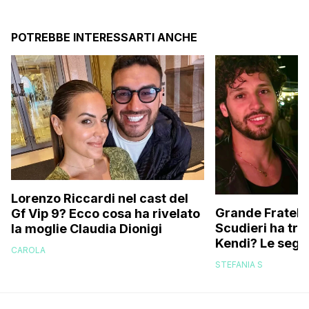
POTREBBE INTERESSARTI ANCHE
Lorenzo Riccardi nel cast del
Grande Fratello
Gf Vip 9? Ecco cosa ha rivelato
Scudieri ha tra
la moglie Claudia Dionigi
Kendi? Le segna
CAROLA
replica dell’ex 
STEFANIA S