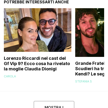
POTREBBE INTERESSARTI ANCHE
Lorenzo Riccardi nel cast del
Grande Fratello
Gf Vip 9? Ecco cosa ha rivelato
Scudieri ha tra
la moglie Claudia Dionigi
Kendi? Le segna
CAROLA
replica dell’ex 
STEFANIA S
MOSTRA I