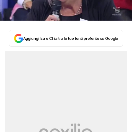
Aggiungi Isa e Chia tra le tue fonti preferite su Google