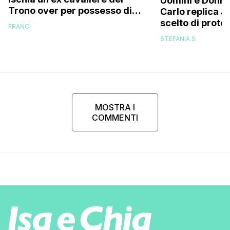
Uomini e Donne
Trono over per possesso di
Carlo replica al
documenti falsi e truffa
scelto di prot
FRANCI
di mio figlio p
STEFANIA S
MOSTRA I
COMMENTI