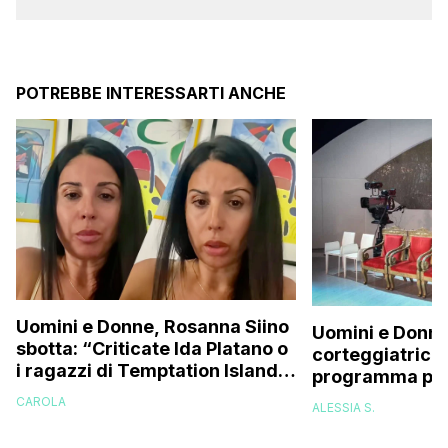
POTREBBE INTERESSARTI ANCHE
Uomini e Donne, Rosanna Siino
Uomini e Donne
sbotta: “Criticate Ida Platano o
corteggiatrice:
i ragazzi di Temptation Island
programma pres
perché vi rode il cul* che…”
e mi riempirono 
CAROLA
ALESSIA S.
presi talmente