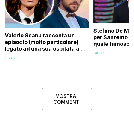
Stefano De Mart
Valerio Scanu racconta un
per Sanremo 2
episodio (molto particolare)
quale famoso c
legato ad una sua ospitata a Le
relativo entour
GIUSY
Iene mai andata in onda: “Belen
paparazzato
CAROLA
Rodriguez ha smesso di
rispondermi al telefono”
MOSTRA I
COMMENTI