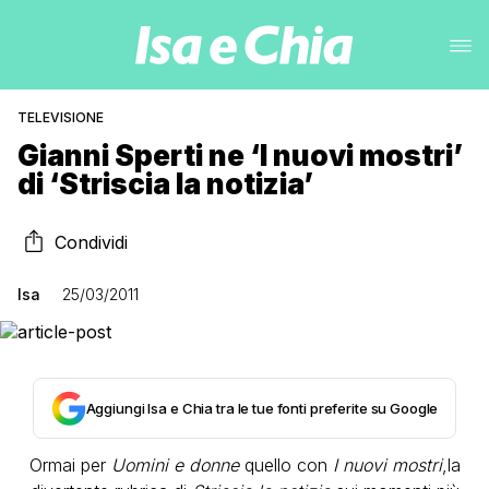
TELEVISIONE
Gianni Sperti ne ‘I nuovi mostri’
di ‘Striscia la notizia’
Condividi
Isa
25/03/2011
Aggiungi Isa e Chia tra le tue fonti preferite su Google
Ormai per
Uomini e donne
quello con
I nuovi mostri
,la