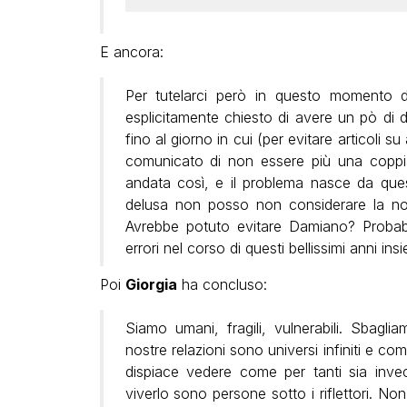
E ancora:
Per tutelarci però in questo momento d
esplicitamente chiesto di avere un pò di d
fino al giorno in cui (per evitare articoli s
comunicato di non essere più una copp
andata così, e il problema nasce da ques
delusa non posso non considerare la nost
Avrebbe potuto evitare Damiano? Probabil
errori nel corso di questi bellissimi anni ins
Poi
Giorgia
ha concluso:
Siamo umani, fragili, vulnerabili. Sbagl
nostre relazioni sono universi infiniti e comp
dispiace vedere come per tanti sia inve
viverlo sono persone sotto i riflettori. N