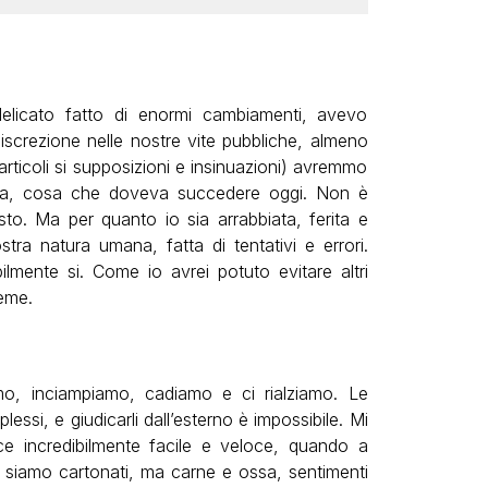
elicato fatto di enormi cambiamenti, avevo
iscrezione nelle nostre vite pubbliche, almeno
u articoli si supposizioni e insinuazioni) avremmo
ia, cosa che doveva succedere oggi. Non è
to. Ma per quanto io sia arrabbiata, ferita e
ra natura umana, fatta di tentativi e errori.
mente si. Come io avrei potuto evitare altri
ieme.
iamo, inciampiamo, cadiamo e ci rialziamo. Le
lessi, e giudicarli dall’esterno è impossibile. Mi
ce incredibilmente facile e veloce, quando a
on siamo cartonati, ma carne e ossa, sentimenti