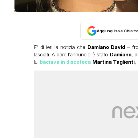
Aggiungi Isa e Chia tra
E’ di ieri la notizia che
Damiano David
– fr
lasciati. A dare l’annuncio è stato
Damiano
, 
lui
baciava in discoteca
Martina Taglienti
,