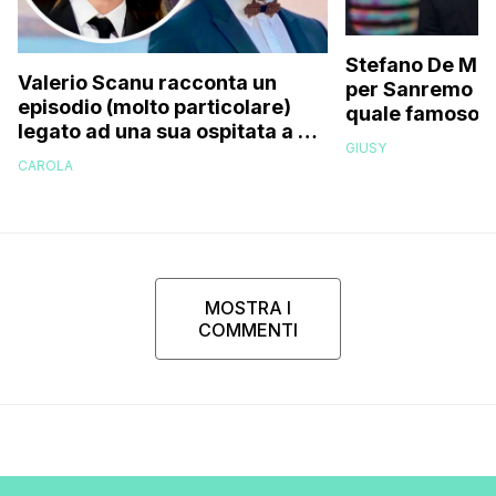
Stefano De Mart
Valerio Scanu racconta un
per Sanremo 2
episodio (molto particolare)
quale famoso c
legato ad una sua ospitata a Le
relativo entour
GIUSY
Iene mai andata in onda: “Belen
paparazzato
CAROLA
Rodriguez ha smesso di
rispondermi al telefono”
MOSTRA I
COMMENTI