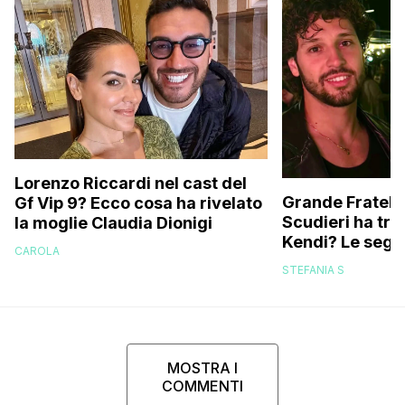
Lorenzo Riccardi nel cast del
Grande Fratello
Gf Vip 9? Ecco cosa ha rivelato
Scudieri ha tra
la moglie Claudia Dionigi
Kendi? Le segna
CAROLA
replica dell’ex 
STEFANIA S
MOSTRA I
COMMENTI