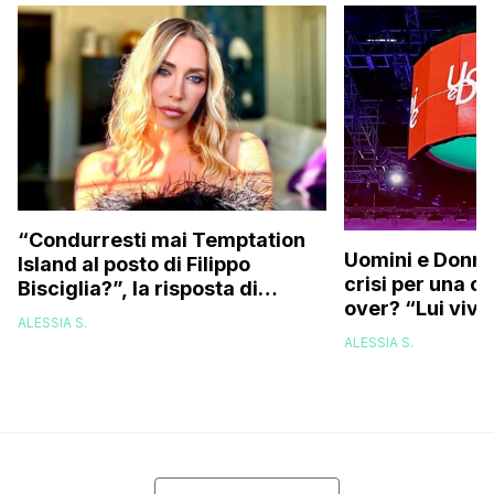
“Condurresti mai Temptation
Uomini e Donne,
Island al posto di Filippo
crisi per una c
Bisciglia?”, la risposta di
over? “Lui vive
Karina Cascella: “Andrei di
ALESSIA S.
corsa, l’unico problema è
ALESSIA S.
che…”