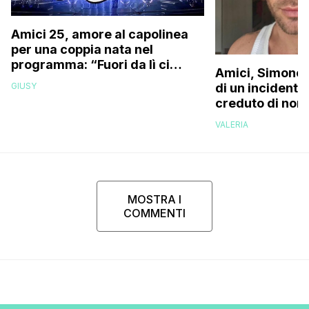
Amici 25, amore al capolinea
per una coppia nata nel
programma: “Fuori da lì ci
Amici, Simone 
siamo resi conto che…”
GIUSY
di un incidente
creduto di non 
più la mia fami
VALERIA
MOSTRA I
COMMENTI