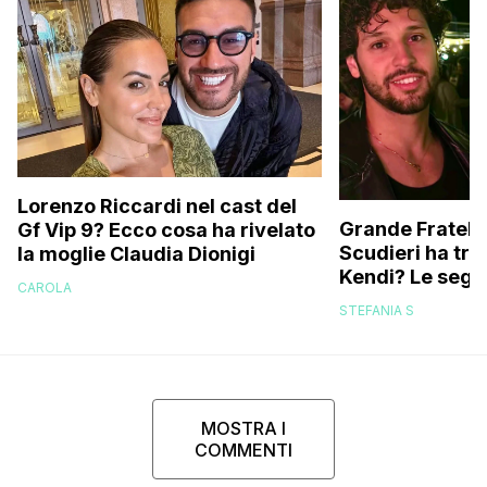
Lorenzo Riccardi nel cast del
Grande Fratello
Gf Vip 9? Ecco cosa ha rivelato
Scudieri ha tra
la moglie Claudia Dionigi
Kendi? Le segna
CAROLA
replica dell’ex 
STEFANIA S
MOSTRA I
COMMENTI