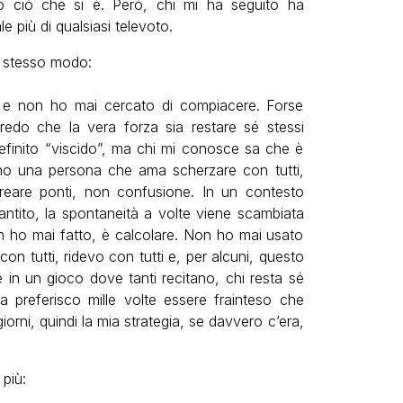
o ciò che si è. Però, chi mi ha seguito ha
e più di qualsiasi televoto.
lo stesso modo:
tto e non ho mai cercato di compiacere. Forse
Credo che la vera forza sia restare sé stessi
inito “viscido”, ma chi mi conosce sa che è
no una persona che ama scherzare con tutti,
reare ponti, non confusione. In un contesto
ntito, la spontaneità a volte viene scambiata
n ho mai fatto, è calcolare. Non ho mai usato
on tutti, ridevo con tutti e, per alcuni, questo
e in un gioco dove tanti recitano, chi resta sé
 preferisco mille volte essere frainteso che
iorni, quindi la mia strategia, se davvero c’era,
 più: