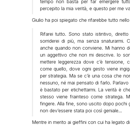
tempo non basta per far emergere tutt
percepito la mia verità, e questo per me val
Giulio ha poi spiegato che rifarebbe tutto nel
Rifarei tutto. Sono stato istintivo, dire
sorriderei di più, ma senza snaturarmi. 
anche quando non conviene. Mi hanno def
un aggettivo che non mi descrive. Io so
mettere leggerezza dove c’è tensione, c
come quello, dove ogni gesto viene ingiga
per strategia. Ma se c’è una cosa che no
nessuno, né mai pensato di farlo. Parlavo c
è bastato per etichettarmi. La verità è ch
stesso viene frainteso come stratega. Ma
fingere. Alla fine, sono uscito dopo pochi g
non dev’essere stata poi così geniale…
Mentre in merito ai gieffini con cui ha legato di