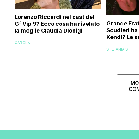
Lorenzo Riccardi nel cast del
Grande Frat
Gf Vip 9? Ecco cosa ha rivelato
Scudieri ha
la moglie Claudia Dionigi
Kendi? Le s
CAROLA
replica dell
STEFANIA S
MO
CO