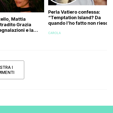
Perla Vatiero confessa:
“Temptation Island? Da
ello, Mattia
quando l’ho fatto non riesco 
 tradito Grazia
a guardarlo perché…”
egnalazioni e la
CAROLA
’ex gieffina
STRA I
MMENTI