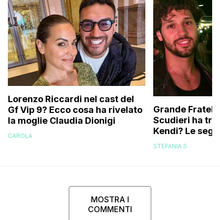
Lorenzo Riccardi nel cast del
Grande Fratello
Gf Vip 9? Ecco cosa ha rivelato
Scudieri ha tra
la moglie Claudia Dionigi
Kendi? Le segna
CAROLA
replica dell’ex 
STEFANIA S
MOSTRA I
COMMENTI