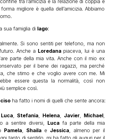
confine tra l’amicizia e la relazione di coppia è
forma migliore è quella dell’amicizia. Abbiamo
torno.
 sua famiglia di
Iago
:
lmente. Si sono sentiti per telefono, ma non
 futuro. Anche a
Loredana
piaceva, lui è una
re parte della mia vita. Anche con il mio ex
nservato per il bene dei ragazzi, ma perché
ita, che stimo e che voglio avere con me. Mi
ebbe essere questa la normalità, così non
iù semplice così.
ciso
ha fatto i nomi di quelli che sente ancora:
e
Luca
,
Stefania
,
Helena
,
Javier
,
Michael
,
o a sentire diversi,
Luca
fa parte della mia
to
Pamela
,
Shaila
e
Jessica
, almeno per il
ni tanto di sentirlo, mi ha fatto gli auguri per il