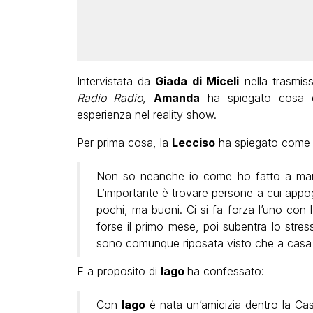
Intervistata da
Giada
di Miceli
nella trasmis
Radio
Radio
,
Amanda
ha spiegato cosa
esperienza nel reality show.
Per prima cosa, la
Lecciso
ha spiegato come è 
Non so neanche io come ho fatto a man
L’importante è trovare persone a cui appogg
pochi, ma buoni. Ci si fa forza l’uno con 
forse il primo mese, poi subentra lo stres
sono comunque riposata visto che a casa
E a proposito di
Iago
ha confessato:
Con
Iago
è nata un’amicizia dentro la Ca