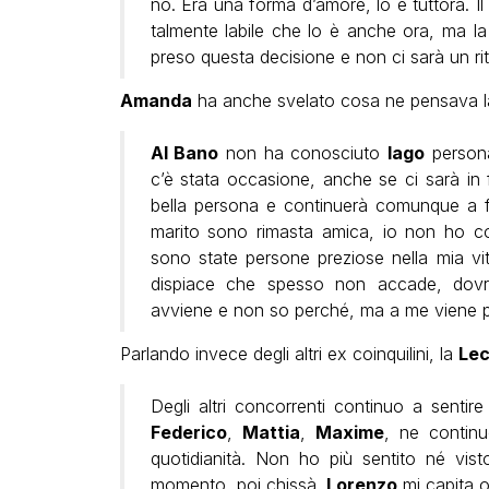
no. Era una forma d’amore, lo é tuttora. Il 
talmente labile che lo è anche ora, ma la 
preso questa decisione e non ci sarà un ri
Amanda
ha anche svelato cosa ne pensava la
Al Bano
non ha conosciuto
Iago
persona
c’è stata occasione, anche se ci sarà in
bella persona e continuerà comunque a fa
marito sono rimasta amica, io non ho co
sono state persone preziose nella mia v
dispiace che spesso non accade, dovr
avviene e non so perché, ma a me viene p
Parlando invece degli altri ex coinquilini, la
Lec
Degli altri concorrenti continuo a sentir
Federico
,
Mattia
,
Maxime
, ne continu
quotidianità. Non ho più sentito né vis
momento, poi chissà.
Lorenzo
mi capita og