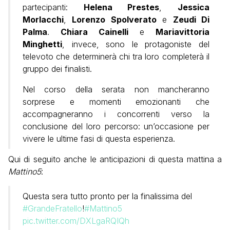
partecipanti:
Helena Prestes
,
Jessica
Morlacchi
,
Lorenzo Spolverato
e
Zeudi Di
Palma
.
Chiara Cainelli
e
Mariavittoria
Minghetti
, invece, sono le protagoniste del
televoto che determinerà chi tra loro completerà il
gruppo dei finalisti.
Nel corso della serata non mancheranno
sorprese e momenti emozionanti che
accompagneranno i concorrenti verso la
conclusione del loro percorso: un’occasione per
vivere le ultime fasi di questa esperienza.
Qui di seguito anche le anticipazioni di questa mattina a
Mattino5
:
Questa sera tutto pronto per la finalissima del
#GrandeFratello
!
#Mattino5
pic.twitter.com/DXLgaRQIQh