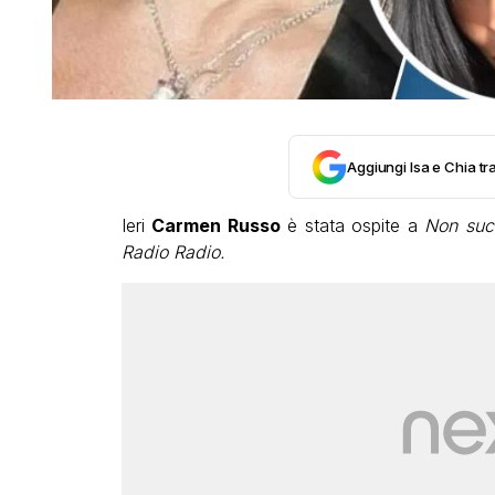
Aggiungi Isa e Chia tra
Ieri
Carmen Russo
è stata ospite a
Non succ
Radio Radio.