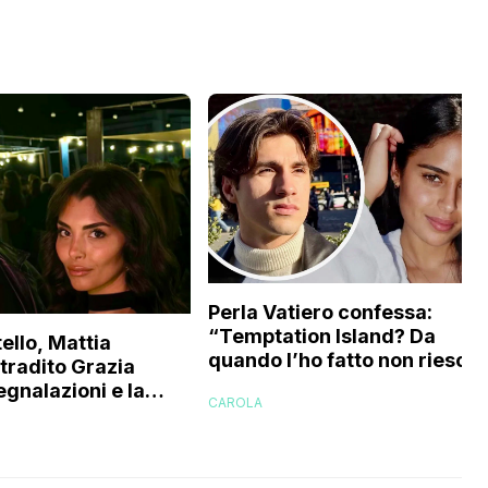
Perla Vatiero confessa:
“Temptation Island? Da
ello, Mattia
quando l’ho fatto non riesco 
 tradito Grazia
a guardarlo perché…”
egnalazioni e la
CAROLA
’ex gieffina