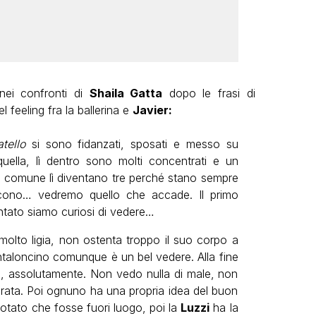
nei confronti di
Shaila Gatta
dopo le frasi di
 feeling fra la ballerina e
Javier:
tello
si sono fidanzati, sposati e messo su
quella, lì dentro sono molti concentrati e un
ta comune lì diventano tre perché stano sempre
scono… vedremo quello che accade. Il primo
tato siamo curiosi di vedere…
olto ligia, non ostenta troppo il suo corpo a
taloncino comunque è un bel vedere. Alla fine
re, assolutamente. Non vedo nulla di male, non
rata. Poi ognuno ha una propria idea del buon
tato che fosse fuori luogo, poi la
Luzzi
ha la