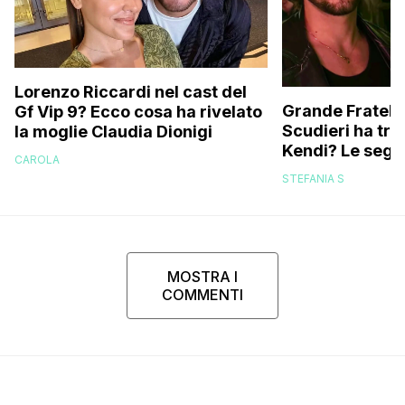
Lorenzo Riccardi nel cast del
Grande Fratello
Gf Vip 9? Ecco cosa ha rivelato
Scudieri ha tra
la moglie Claudia Dionigi
Kendi? Le segna
CAROLA
replica dell’ex 
STEFANIA S
MOSTRA I
COMMENTI