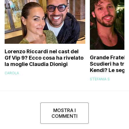
Lorenzo Riccardi nel cast del
Grande Fratello
Gf Vip 9? Ecco cosa ha rivelato
Scudieri ha tra
la moglie Claudia Dionigi
Kendi? Le segna
CAROLA
replica dell’ex 
STEFANIA S
MOSTRA I
COMMENTI