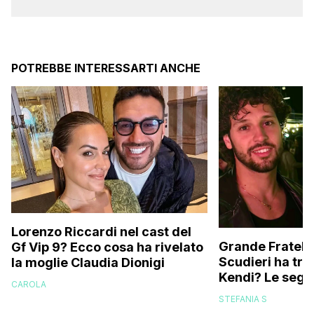
POTREBBE INTERESSARTI ANCHE
Lorenzo Riccardi nel cast del
Grande Fratello
Gf Vip 9? Ecco cosa ha rivelato
Scudieri ha tra
la moglie Claudia Dionigi
Kendi? Le segna
CAROLA
replica dell’ex 
STEFANIA S