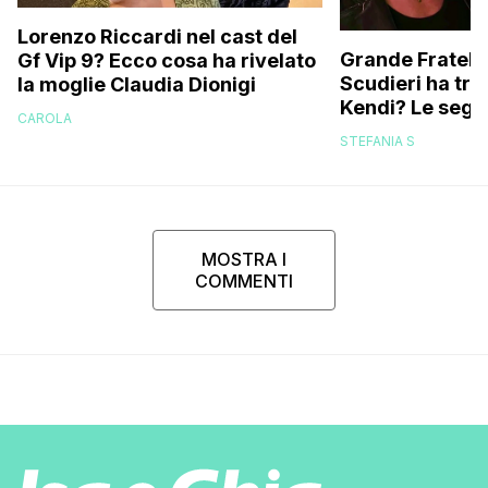
Lorenzo Riccardi nel cast del
Grande Fratello
Gf Vip 9? Ecco cosa ha rivelato
Scudieri ha tra
la moglie Claudia Dionigi
Kendi? Le segna
CAROLA
replica dell’ex 
STEFANIA S
MOSTRA I
COMMENTI