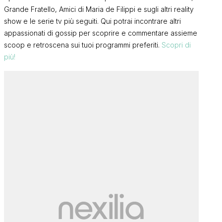
Grande Fratello, Amici di Maria de Filippi e sugli altri reality
show e le serie tv più seguiti. Qui potrai incontrare altri
appassionati di gossip per scoprire e commentare assieme
scoop e retroscena sui tuoi programmi preferiti.
Scopri di
più!
Lucia Ilardo lancia una
frecciatina ai fidanzati di
Gf Vip 8, Ra
Temptation Island 14 (e tira in
i fan pubblic
ballo Rosario Guglielmi): le sue
ospedale: ec
ALESSIA S.
parole
successo
FRANCI