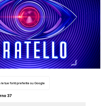
 le tue fonti preferite su Google
rno 37