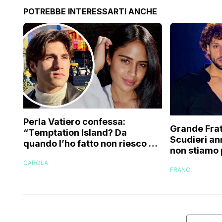
POTREBBE INTERESSARTI ANCHE
Perla Vatiero confessa:
Grande Frat
“Temptation Island? Da
Scudieri an
quando l’ho fatto non riesco più
non stiamo 
a guardarlo perché…”
cose non s
CAROLA
FRANCI
e…”