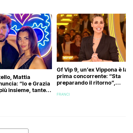
Gf Vip 9, un’ex Vippona è la
prima concorrente: “Sta
ello, Mattia
preparando il ritorno”,
nuncia: “Io e Grazia
l’indiscrezione
più insieme, tante
FRANCI
tavano funzionando