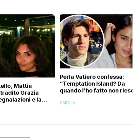
Perla Vatiero confessa:
“Temptation Island? Da
ello, Mattia
quando l’ho fatto non riesco 
 tradito Grazia
a guardarlo perché…”
egnalazioni e la
CAROLA
’ex gieffina