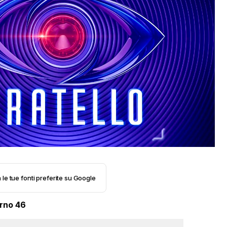
 le tue fonti preferite su Google
rno 46