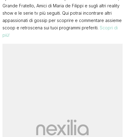
Grande Fratello, Amici di Maria de Filippi e sugli altri reality
show e le serie tv più seguiti. Qui potrai incontrare altri
appassionati di gossip per scoprire e commentare assieme
scoop e retroscena sui tuoi programmi preferiti.
Scopri di
più!
Gf Vip 9, un’
prima concor
Grande Fratello, Mattia
preparando il
Scudieri annuncia: “Io e Grazia
più
l’indiscrezi
non stiamo più insieme, tante
FRANCI
cose non stavano funzionando
FRANCI
e…”