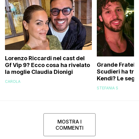
Lorenzo Riccardi nel cast del
Grande Fratello
Gf Vip 9? Ecco cosa ha rivelato
Scudieri ha tra
la moglie Claudia Dionigi
Kendi? Le segna
CAROLA
replica dell’ex 
STEFANIA S
MOSTRA I
COMMENTI