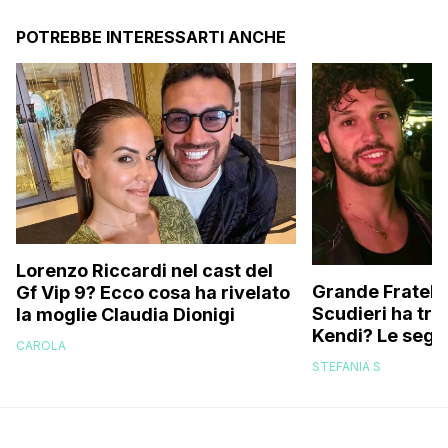
POTREBBE INTERESSARTI ANCHE
Lorenzo Riccardi nel cast del
Grande Fratello
Gf Vip 9? Ecco cosa ha rivelato
Scudieri ha tra
la moglie Claudia Dionigi
Kendi? Le segna
CAROLA
replica dell’ex 
STEFANIA S