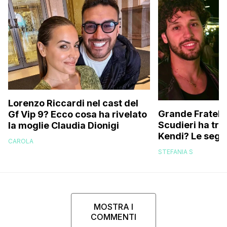
Lorenzo Riccardi nel cast del
Grande Fratello
Gf Vip 9? Ecco cosa ha rivelato
Scudieri ha tra
la moglie Claudia Dionigi
Kendi? Le segna
CAROLA
replica dell’ex 
STEFANIA S
MOSTRA I
COMMENTI