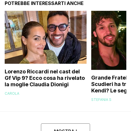
POTREBBE INTERESSARTI ANCHE
Lorenzo Riccardi nel cast del
Grande Fratello
Gf Vip 9? Ecco cosa ha rivelato
Scudieri ha tra
la moglie Claudia Dionigi
Kendi? Le segna
CAROLA
replica dell’ex 
STEFANIA S