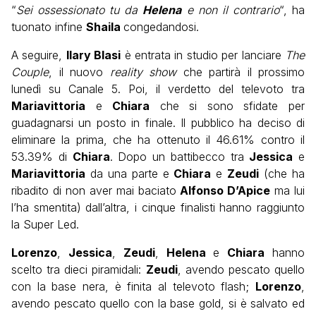
“
Sei ossessionato tu da
Helena
e non il contrario
“, ha
tuonato infine
Shaila
congedandosi.
A seguire,
Ilary Blasi
è entrata in studio per lanciare
The
Couple
, il nuovo
reality show
che partirà il prossimo
lunedì su Canale 5. Poi, il verdetto del televoto tra
Mariavittoria
e
Chiara
che si sono sfidate per
guadagnarsi un posto in finale. Il pubblico ha deciso di
eliminare la prima, che ha ottenuto il 46.61% contro il
53.39% di
Chiara
. Dopo un battibecco tra
Jessica
e
Mariavittoria
da una parte e
Chiara
e
Zeudi
(che ha
ribadito di non aver mai baciato
Alfonso D’Apice
ma lui
l’ha smentita) dall’altra, i cinque finalisti hanno raggiunto
la Super Led.
Lorenzo
,
Jessica
,
Zeudi
,
Helena
e
Chiara
hanno
scelto tra dieci piramidali:
Zeudi
, avendo pescato quello
con la base nera, è finita al televoto flash;
Lorenzo
,
avendo pescato quello con la base gold, si è salvato ed