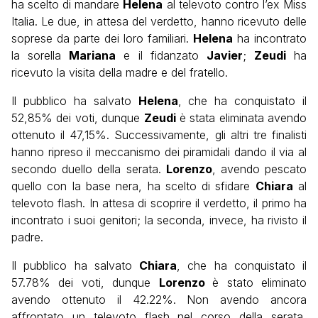
ha scelto di mandare
Helena
al televoto contro l’ex Miss
Italia. Le due, in attesa del verdetto, hanno ricevuto delle
soprese da parte dei loro familiari.
Helena
ha incontrato
la sorella
Mariana
e il fidanzato
Javier
;
Zeudi
ha
ricevuto la visita della madre e del fratello.
Il pubblico ha salvato
Helena
, che ha conquistato il
52,85% dei voti, dunque
Zeudi
è stata eliminata avendo
ottenuto il 47,15%. Successivamente, gli altri tre finalisti
hanno ripreso il meccanismo dei piramidali dando il via al
secondo duello della serata.
Lorenzo
, avendo pescato
quello con la base nera, ha scelto di sfidare
Chiara
al
televoto flash. In attesa di scoprire il verdetto, il primo ha
incontrato i suoi genitori; la seconda, invece, ha rivisto il
padre.
Il pubblico ha salvato
Chiara
, che ha conquistato il
57.78% dei voti, dunque
Lorenzo
è stato eliminato
avendo ottenuto il 42.22%. Non avendo ancora
affrontato un televoto flash nel corso della serata,