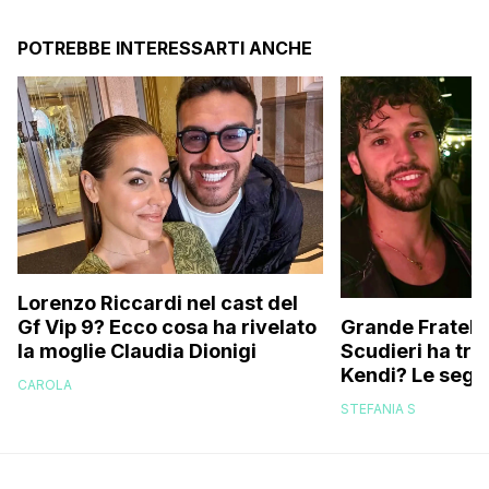
POTREBBE INTERESSARTI ANCHE
Lorenzo Riccardi nel cast del
Grande Fratello
Gf Vip 9? Ecco cosa ha rivelato
Scudieri ha tra
la moglie Claudia Dionigi
Kendi? Le segna
CAROLA
replica dell’ex 
STEFANIA S