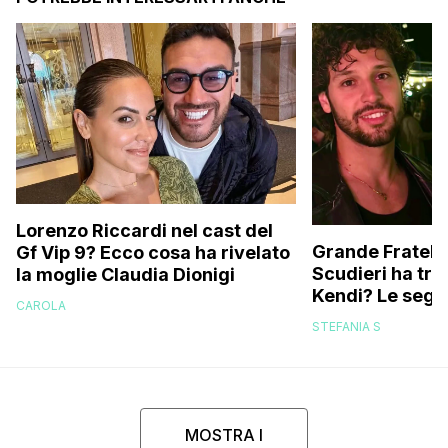
Lorenzo Riccardi nel cast del
Grande Fratello
Gf Vip 9? Ecco cosa ha rivelato
Scudieri ha tra
la moglie Claudia Dionigi
Kendi? Le segna
CAROLA
replica dell’ex 
STEFANIA S
MOSTRA I