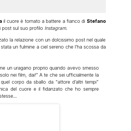
ta
il cuore è tornato a battere a fianco di
Stefano
i post sul suo profilo
Instagram
.
zato la relazione con un dolcissimo post nel quale
 stata un fulmine a ciel sereno che l’ha scossa da
 come un uragano proprio quando avevo smesso
lo nei film, dai!” A te che sei ufficialmente la
uel corpo da sballo da “attore d’altri tempi”
amica del cuore e il fidanzato che ho sempre
istesse…