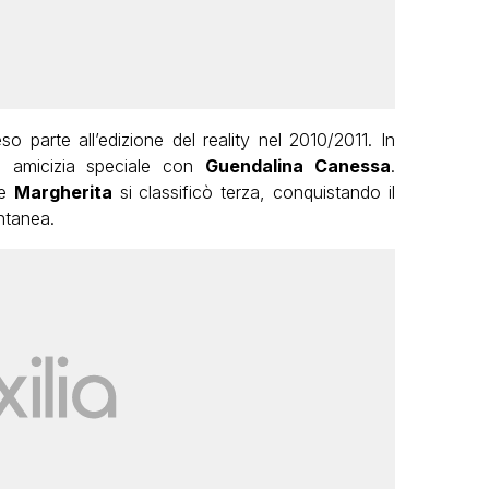
o parte all’edizione del reality nel 2010/2011. In
i amicizia speciale con
Guendalina Canessa
.
re
Margherita
si classificò terza, conquistando il
ntanea.