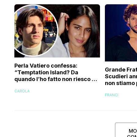
Perla Vatiero confessa:
Grande Frat
“Temptation Island? Da
Scudieri an
quando l’ho fatto non riesco più
non stiamo 
a guardarlo perché…”
cose non s
CAROLA
FRANCI
e…”
MO
CO