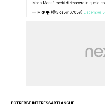
Maria Monsè meriti di rimanere in quella c
— MRK🌪️ (@Gios89167889)
December 3
POTREBBE INTERESSARTI ANCHE