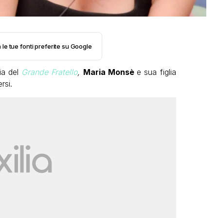
 le tue fonti preferite su Google
pia del
Grande Fratello
,
Maria Monsè
e sua figlia
rsi.