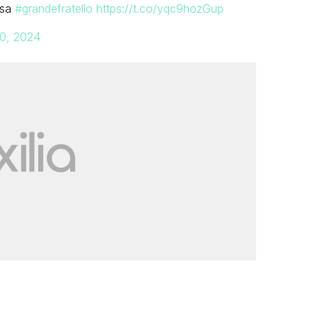
asa
#grandefratello
https://t.co/yqc9hozGup
0, 2024