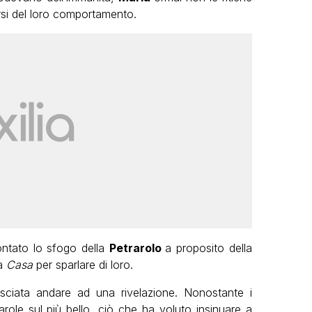
si del loro comportamento.
contato lo sfogo della
Petrarolo
a proposito della
la
Casa
per sparlare di loro.
asciata andare ad una rivelazione. Nonostante i
role sul più bello, ciò che ha voluto insinuare a