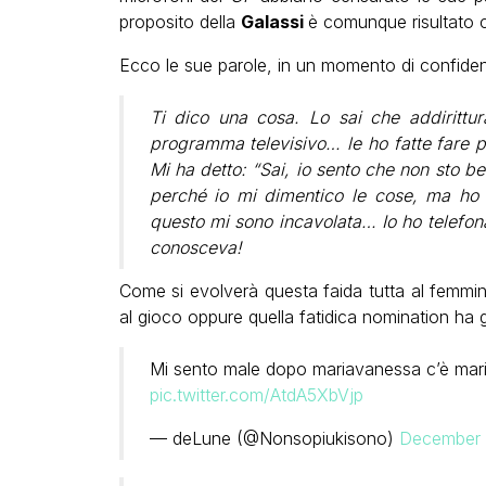
proposito della
Galassi
è comunque risultato c
Ecco le sue parole, in un momento di confiden
Ti dico una cosa. Lo sai che addirittu
programma televisivo… le ho fatte fare pur
Mi ha detto: “Sai, io sento che non sto be
perché io mi dimentico le cose, ma ho 
questo mi sono incavolata… Io ho telefon
conosceva!
Come si evolverà questa faida tutta al femmini
al gioco oppure quella fatidica nomination ha 
Mi sento male dopo mariavanessa c’è mar
pic.twitter.com/AtdA5XbVjp
— deLune (@Nonsopiukisono)
December 