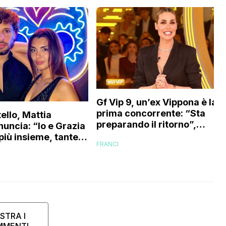
Gf Vip 9, un’ex Vippona è la
prima concorrente: “Sta
ello, Mattia
preparando il ritorno”,
nuncia: “Io e Grazia
l’indiscrezione
più insieme, tante
FRANCI
tavano funzionando
STRA I
MMENTI