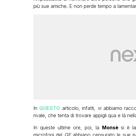
più sue amiche. E non perde tempo a lamentar
In
QUESTO
articolo, infatti, vi abbiamo rac
rivale, che tenta di trovare appigli qua e là nel
In queste ultime ore, poi, la
Monsè
si è l
microfoni del
GF
abbiano censurato le sue pa