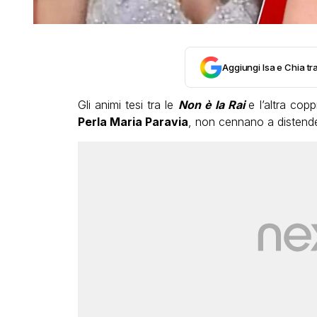
Aggiungi Isa e Chia tra
Gli animi tesi tra le
Non è la Rai
e l’altra cop
Perla Maria Paravia
, non cennano a distende