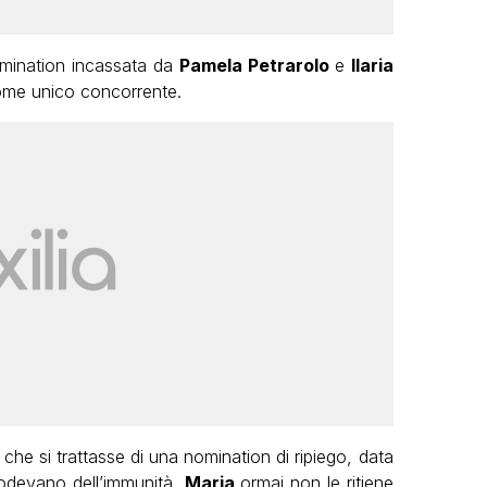
omination incassata da
Pamela Petrarolo
e
Ilaria
ome unico concorrente.
he si trattasse di una nomination di ripiego, data
 godevano dell’immunità,
Maria
ormai non le ritiene