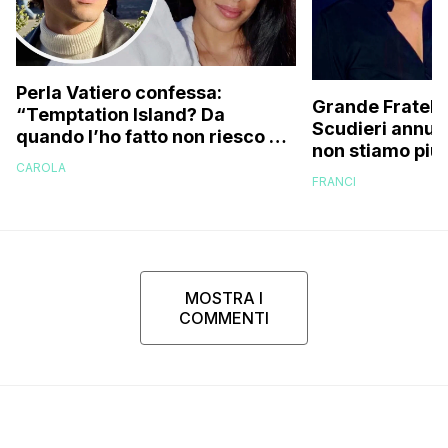
Perla Vatiero confessa:
Grande Fratello
“Temptation Island? Da
Scudieri annunc
quando l’ho fatto non riesco più
non stiamo più 
a guardarlo perché…”
CAROLA
cose non stava
FRANCI
e…”
MOSTRA I
COMMENTI