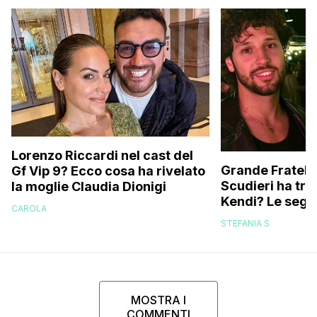
Lorenzo Riccardi nel cast del
Grande Fratello
Gf Vip 9? Ecco cosa ha rivelato
Scudieri ha tra
la moglie Claudia Dionigi
Kendi? Le segna
CAROLA
replica dell’ex 
STEFANIA S
MOSTRA I
COMMENTI