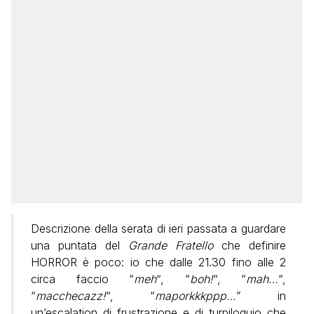
Descrizione della serata di ieri passata a guardare
una puntata del
Grande Fratello
che definire
HORROR è poco: io che dalle 21.30 fino alle 2
circa faccio “
meh
“, “
boh!
“, “
mah…
“,
“
macchecazz!
“, “
maporkkkppp…
” in
un’escalation di frustrazione e di turpiloquio che