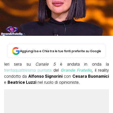
Aggiungi Isa e Chia tra le tue fonti preferite su Google
Ieri sera su
Canale 5
è andata in onda la
trentaquattresima puntata
del
Grande Fratello
, il reality
condotto da
Alfonso Signorini
con
Cesara Buonamici
e
Beatrice Luzzi
nel ruolo di opinioniste.