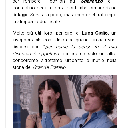
per rompere i co*lioni agli
Shailenzo
, è il
contentino degli autori a noi bimbe ormai orfane
di
Iago
. Servirà a poco, ma almeno nel frattempo
ci strappano due risate.
Molto più utili loro, per dire, di
Luca Giglio
, un
insopportabile comodino che quando inizia i suoi
discorsi con “
per come la penso io, il mio
discorso è oggettivo
” mi ricorda solo un altro
concorrente altrettanto urticante e inutile nella
storia del
Grande Fratello
.