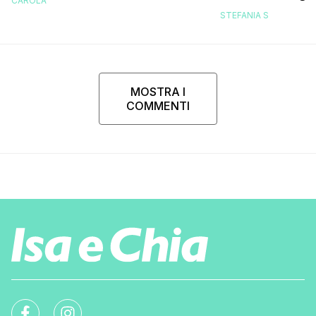
CAROLA
replica dell’ex 
STEFANIA S
MOSTRA I
COMMENTI