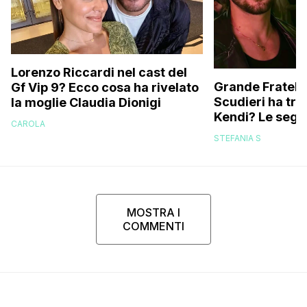
Lorenzo Riccardi nel cast del
Grande Fratello
Gf Vip 9? Ecco cosa ha rivelato
Scudieri ha tra
la moglie Claudia Dionigi
Kendi? Le segna
CAROLA
replica dell’ex 
STEFANIA S
MOSTRA I
COMMENTI