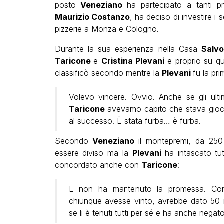
posto
Veneziano
ha partecipato a tanti pr
Maurizio Costanzo
, ha deciso di investire i 
pizzerie a Monza e Cologno.
Durante la sua esperienza nella Casa
Salv
Taricone
e
Cristina Plevani
e proprio su qu
classificò secondo mentre la
Plevani
fu la pr
Volevo vincere. Ovvio. Anche se gli ulti
Taricone
avevamo capito che stava giocan
al successo. È stata furba… è furba.
Secondo
Veneziano
il montepremi, da 250 
essere diviso ma la
Plevani
ha intascato t
concordato anche con
Taricone
:
E non ha mantenuto la promessa. C
chiunque avesse vinto, avrebbe dato 50 mi
se li è tenuti tutti per sé e ha anche neg