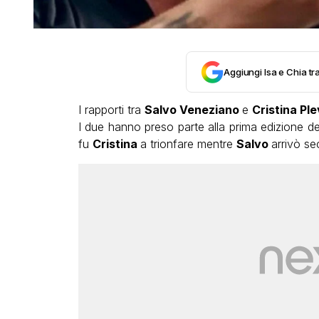
Aggiungi Isa e Chia tra
I rapporti tra
Salvo Veneziano
e
Cristina Pl
I due hanno preso parte alla prima edizione d
fu
Cristina
a trionfare mentre
Salvo
arrivò s