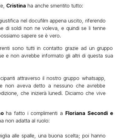
te,
Cristina
ha anche smentito tutto:
giustifica nel docufilm appena uscito, riferendo
he di soldi non ne voleva, e quindi se li tenne
 possiamo sapere se è vero.
enti sono tutti in contatto grazie ad un gruppo
e e non avrebbe informato gli altri di questa sua
ecipanti attraverso il nostro gruppo whatsapp,
e e non aveva detto a nessuno che avrebbe
dizione, che inizierà lunedì. Diciamo che vive
no
ha fatto i complimenti a
Floriana Secondi e
na non adatta al ruolo:
iglia alle spalle, una buona scelta; poi hanno