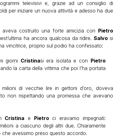
ogrammi televisivi e, grazie ad un consiglio di
soldi per iniziare un nuova attività e adesso ha due
o
aveva costruito una forte amicizia con
Pietro
est’ultima ha ancora qualcosa da ridire.
Salvo
si
ima vincitrice, proprio sul podio ha confessato:
mi giorni
Cristina
si era isolata e con
Pietro
do la carta della vittima che poi l’ha portata
milioni di vecchie lire in gettoni d’oro, doveva
utto non rispettando una promessa che avevano
on
Cristina
e
Pietro
ci eravamo impegnati:
lioni a ciascuno degli altri due. Chiaramente
ato che avessimo preso questo accordo.