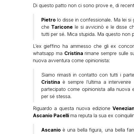
Di questo patto non ci sono prove e, di recen
Pietro
lo disse in confessionale. Ma lei si 
che
Taricone
le si avvicinò e le disse c
tutti per sé. Mica stupida. Ma questo non
L’ex gieffino ha ammesso che gli ex concorr
whatsapp ma
Cristina
rimane sempre sulle su
nuova avventura come opinionista:
Siamo rimasti in contatto con tutti i part
Cristina
è sempre l’ultima a intervenir
partecipato come opinionista alla nuova e
per sé stessa.
Riguardo a questa nuova edizione
Venezia
Ascanio Pacelli
ma reputa la sua ex coinquili
Ascanio
è una bella figura, una bella fam