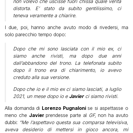
non volevo che uscisse fuori chissà quale verità
distorta. E’ stato da subito gentilissimo, ci
teneva veramente a chiarire.
I due, poi, hanno anche avuto modo di rivedersi, ma
solo parecchio tempo dopo:
Dopo che mi sono lasciata con il mio ex, ci
siamo anche rivisti, ma dopo due anni
dall’abbandono del trono. La telefonata subito
dopo il trono era di chiarimento, io avevo
creduto alla sua versione.
Dopo che io e il mio ex ci siamo lasciati, a luglio
2021, un mese dopo io e
Javier
ci siamo rivisti.
Alla domanda di
Lorenzo Pugnaloni
se si aspettasse o
meno che
Javier
prendesse parte al
GF,
non ha avuto
dubbi:
“Me l’aspettavo questa sua comparsa televisiva,
aveva desiderio di mettersi in gioco ancora, mi