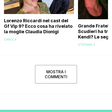
Lorenzo Riccardi nel cast del
Grande Fratello
Gf Vip 9? Ecco cosa ha rivelato
Scudieri ha tra
la moglie Claudia Dionigi
Kendi? Le segna
CAROLA
replica dell’ex 
STEFANIA S
MOSTRA I
COMMENTI