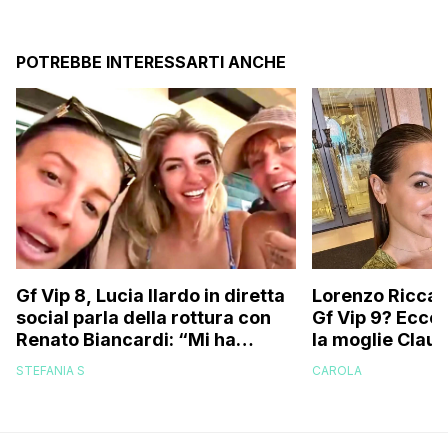
POTREBBE INTERESSARTI ANCHE
Gf Vip 8, Lucia Ilardo in diretta
Lorenzo Riccard
social parla della rottura con
Gf Vip 9? Ecco 
Renato Biancardi: “Mi ha
la moglie Claud
lasciata dopo che…”
STEFANIA S
CAROLA