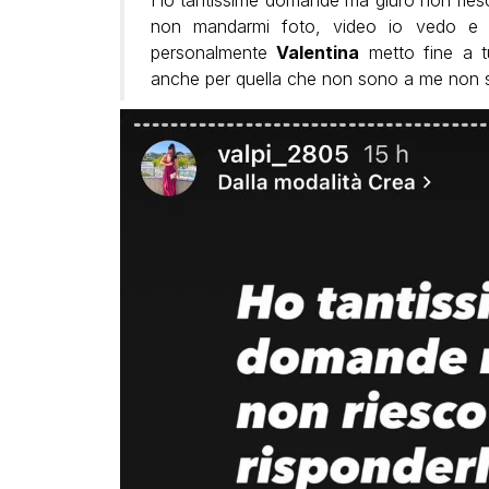
non mandarmi foto, video io vedo e oss
personalmente
Valentina
metto fine a t
anche per quella che non sono a me non 