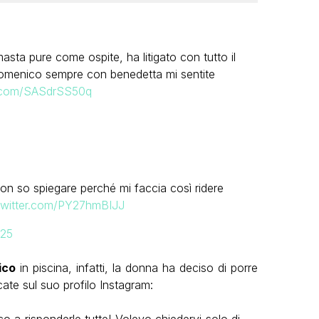
masta pure come ospite, ha litigato con tutto il
Domenico sempre con benedetta mi sentite
er.com/SASdrSS50q
on so spiegare perché mi faccia così ridere
.twitter.com/PY27hmBIJJ
025
ico
in piscina, infatti, la donna ha deciso di porre
icate sul suo profilo Instagram:
 a risponderle tutte! Volevo chiedervi solo di