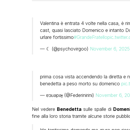
Valentina è entrata 4 volte nella casa, è ri
cast, quasi lasciato Domenico e intanto 
urlare fortissimo
#GrandeFratello
pic.twitt
— ☾ (@psychovirgoo)
November 6, 2025
prima cosa vista accendendo la diretta e n
benedetta a peso morto su domenico
pic
— ɐɔıɹǝpǝɟ (@Federinirini)
November 6, 2
Nel vedere
Benedetta
sulle spalle di
Domen
fine alla loro storia tramite alcune storie pubbl
Ho tantissime domande ma giuro non riesco