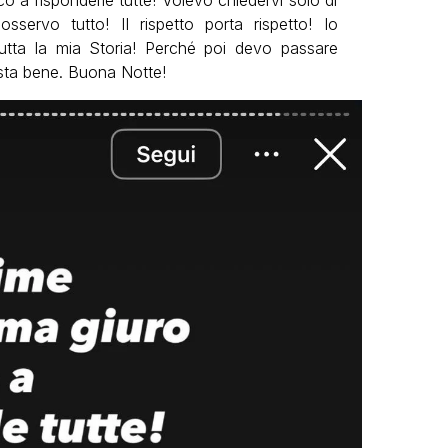
ervo tutto! II rispetto porta rispetto! Io
utta la mia Storia! Perché poi devo passare
sta bene. Buona Notte!