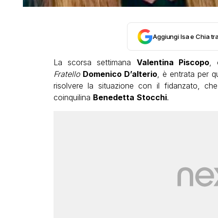
Aggiungi Isa e Chia tra
La scorsa settimana
Valentina Piscopo
, 
Fratello
Domenico D’alterio
, è entrata per q
risolvere la situazione con il fidanzato, ch
coinquilina
Benedetta
Stocchi
.