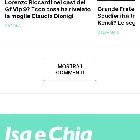
Lorenzo Riccardi nel cast del
Grande Fratello
Gf Vip 9? Ecco cosa ha rivelato
Scudieri ha tra
la moglie Claudia Dionigi
Kendi? Le segna
CAROLA
replica dell’ex 
STEFANIA S
MOSTRA I
COMMENTI