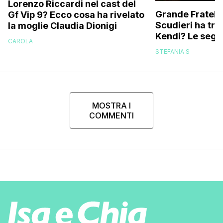
Lorenzo Riccardi nel cast del
Grande Fratello
Gf Vip 9? Ecco cosa ha rivelato
Scudieri ha tra
la moglie Claudia Dionigi
Kendi? Le segna
CAROLA
replica dell’ex 
STEFANIA S
MOSTRA I
COMMENTI