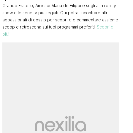
Grande Fratello, Amici di Maria de Filippi e sugli altri reality
show e le serie tv più seguiti. Qui potrai incontrare altri
appassionati di gossip per scoprire e commentare assieme
scoop e retroscena sui tuoi programmi preferiti.
Scopri di
più!
Gf Vip 9, un’
prima concor
Grande Fratello, Mattia
preparando il
Scudieri annuncia: “Io e Grazia
più
l’indiscrezi
non stiamo più insieme, tante
FRANCI
cose non stavano funzionando
FRANCI
e…”