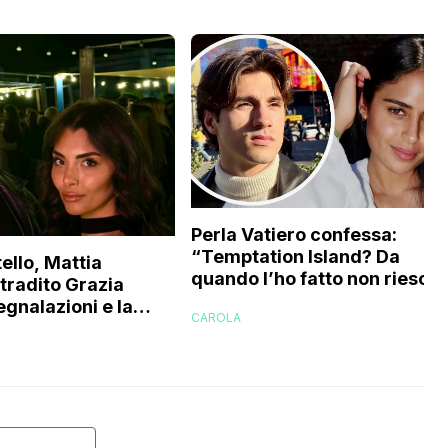
Perla Vatiero confessa:
“Temptation Island? Da
ello, Mattia
quando l’ho fatto non riesco 
 tradito Grazia
a guardarlo perché…”
egnalazioni e la
CAROLA
’ex gieffina