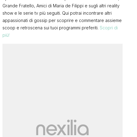
Grande Fratello, Amici di Maria de Filippi e sugli altri reality
show e le serie tv più seguiti. Qui potrai incontrare altri
appassionati di gossip per scoprire e commentare assieme
scoop e retroscena sui tuoi programmi preferiti.
Scopri di
più!
Gf Vip 9, un’
prima concor
Grande Fratello, Mattia
preparando il
Scudieri annuncia: “Io e Grazia
più
l’indiscrezi
non stiamo più insieme, tante
FRANCI
cose non stavano funzionando
FRANCI
e…”