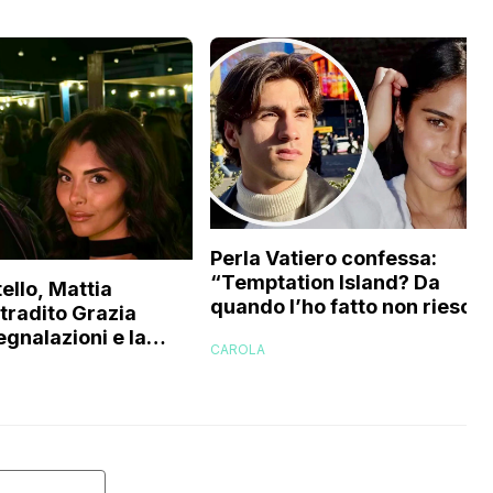
Perla Vatiero confessa:
“Temptation Island? Da
ello, Mattia
quando l’ho fatto non riesco 
 tradito Grazia
a guardarlo perché…”
egnalazioni e la
CAROLA
’ex gieffina