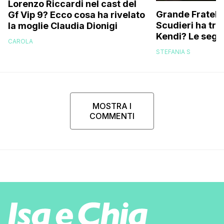
Lorenzo Riccardi nel cast del
Grande Fratello
Gf Vip 9? Ecco cosa ha rivelato
Scudieri ha tra
la moglie Claudia Dionigi
Kendi? Le segna
CAROLA
replica dell’ex 
STEFANIA S
MOSTRA I
COMMENTI