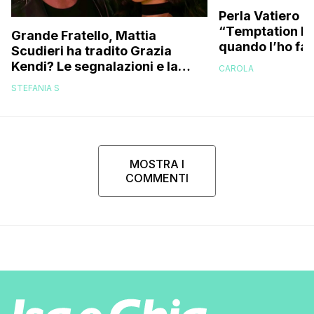
Perla Vatiero c
“Temptation Is
Grande Fratello, Mattia
quando l’ho fat
Scudieri ha tradito Grazia
a guardarlo p
Kendi? Le segnalazioni e la
CAROLA
replica dell’ex gieffina
STEFANIA S
MOSTRA I
COMMENTI