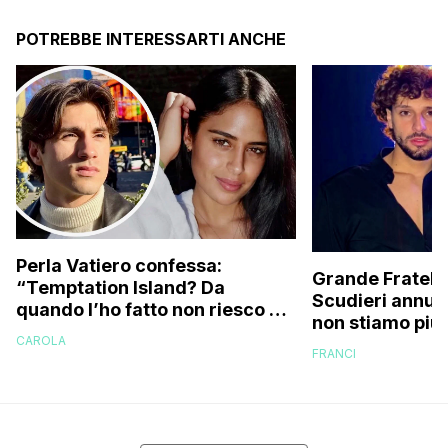
POTREBBE INTERESSARTI ANCHE
Perla Vatiero confessa:
Grande Fratello
“Temptation Island? Da
Scudieri annunc
quando l’ho fatto non riesco più
non stiamo più 
a guardarlo perché…”
CAROLA
cose non stava
FRANCI
e…”