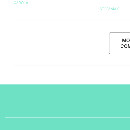
CAROLA
replica dell
STEFANIA S
MO
CO