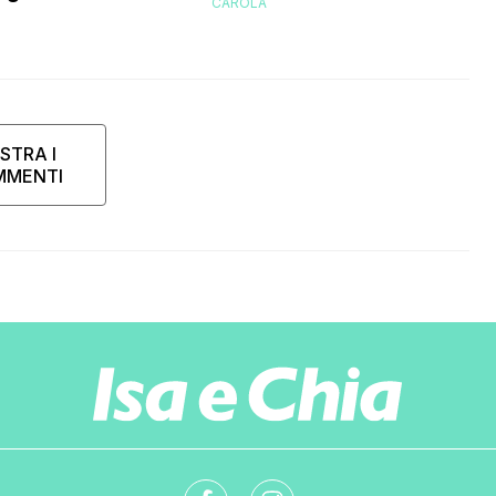
CAROLA
’ex gieffina
STRA I
MMENTI