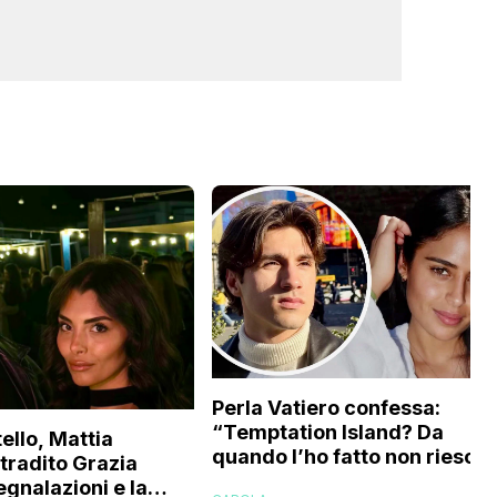
Perla Vatiero confessa:
“Temptation Island? Da
ello, Mattia
quando l’ho fatto non riesco 
 tradito Grazia
a guardarlo perché…”
egnalazioni e la