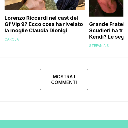
Lorenzo Riccardi nel cast del
Grande Fratello
Gf Vip 9? Ecco cosa ha rivelato
Scudieri ha tra
la moglie Claudia Dionigi
Kendi? Le segna
CAROLA
replica dell’ex 
STEFANIA S
MOSTRA I
COMMENTI